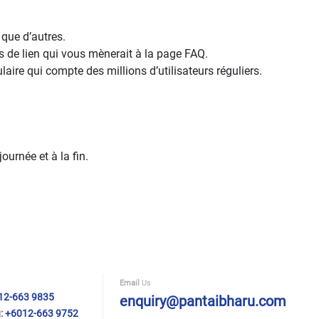
que d’autres.
s de lien qui vous mènerait à la page FAQ.
laire qui compte des millions d’utilisateurs réguliers.
urnée et à la fin.
Email
Us
12-663 9835
enquiry@pantaibharu.com
:
+6012-663 9752