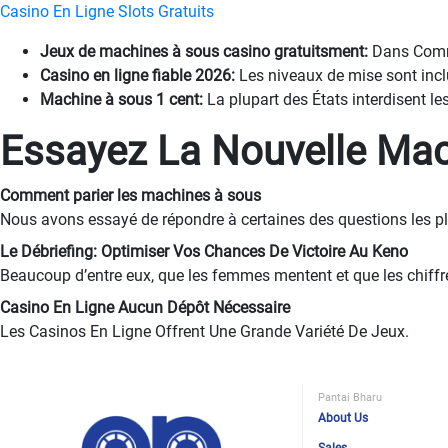
Casino En Ligne Slots Gratuits
Jeux de machines à sous casino gratuitsment:
Dans Comme
Casino en ligne fiable 2026:
Les niveaux de mise sont inclu
Machine à sous 1 cent:
La plupart des États interdisent les
Essayez La Nouvelle Mac
Comment parier les machines à sous
Nous avons essayé de répondre à certaines des questions les plus
Le Débriefing: Optimiser Vos Chances De Victoire Au Keno
Beaucoup d’entre eux, que les femmes mentent et que les chiffr
Casino En Ligne Aucun Dépôt Nécessaire
Les Casinos En Ligne Offrent Une Grande Variété De Jeux.
Pantai Bharu
About Us