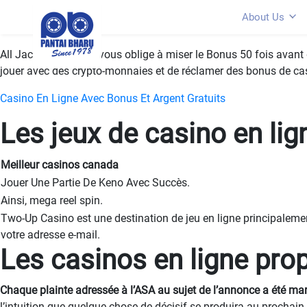
Comment Parier Le
About Us
All Jackpots Casino vous oblige à miser le Bonus 50 fois avant 
jouer avec des crypto-monnaies et de réclamer des bonus de casi
Casino En Ligne Avec Bonus Et Argent Gratuits
Les jeux de casino en lig
Meilleur casinos canada
Jouer Une Partie De Keno Avec Succès.
Ainsi, mega reel spin.
Two-Up Casino est une destination de jeu en ligne principalement
votre adresse e-mail.
Les casinos en ligne pro
Chaque plainte adressée à l’ASA au sujet de l’annonce a été m
l’intuition que quelque chose de décisif se produira au prochain 