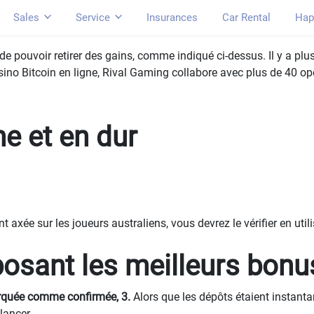
s Machines à Sous
Sales
Service
Insurances
Car Rental
Hap
de pouvoir retirer des gains, comme indiqué ci-dessus. Il y a pl
no Bitcoin en ligne, Rival Gaming collabore avec plus de 40 opé
ne et en dur
 axée sur les joueurs australiens, vous devrez le vérifier en uti
posant les meilleurs bon
arquée comme confirmée, 3.
Alors que les dépôts étaient instantan
lancer.