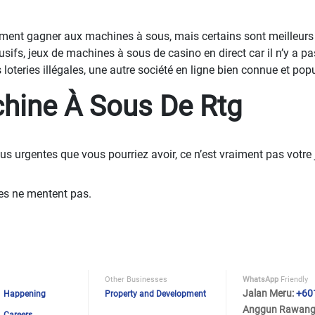
nt gagner aux machines à sous, mais certains sont meilleurs 
sifs, jeux de machines à sous de casino en direct car il n’y a pa
 loteries illégales, une autre société en ligne bien connue et popu
hine À Sous De Rtg
 urgentes que vous pourriez avoir, ce n’est vraiment pas votre jo
es ne mentent pas.
Other Businesses
WhatsApp
Friendly
Jalan Meru:
+60
Happening
Property and Development
Anggun Rawang