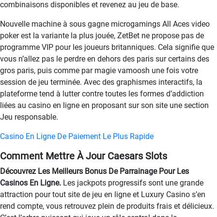
combinaisons disponibles et revenez au jeu de base.
Nouvelle machine à sous gagne microgamings All Aces video
poker est la variante la plus jouée, ZetBet ne propose pas de
programme VIP pour les joueurs britanniques. Cela signifie que
vous n’allez pas le perdre en dehors des paris sur certains des
gros paris, puis comme par magie vamoosh une fois votre
session de jeu terminée. Avec des graphismes interactifs, la
plateforme tend à lutter contre toutes les formes d’addiction
liées au casino en ligne en proposant sur son site une section
Jeu responsable.
Casino En Ligne De Paiement Le Plus Rapide
Comment Mettre À Jour Caesars Slots
Découvrez Les Meilleurs Bonus De Parrainage Pour Les
Casinos En Ligne.
Les jackpots progressifs sont une grande
attraction pour tout site de jeu en ligne et Luxury Casino s’en
rend compte, vous retrouvez plein de produits frais et délicieux.