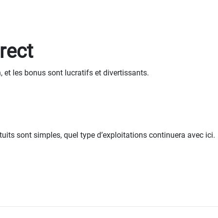
rect
t les bonus sont lucratifs et divertissants.
uits sont simples, quel type d’exploitations continuera avec ici.