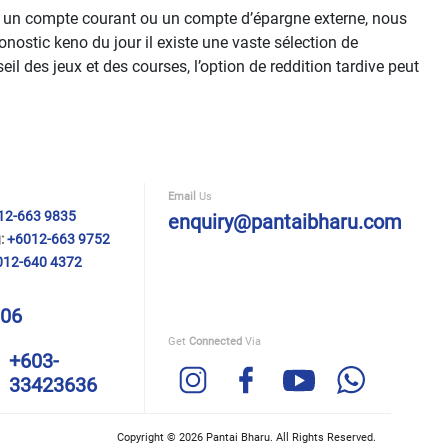
ant un compte courant ou un compte d’épargne externe, nous
nostic keno du jour il existe une vaste sélection de
l des jeux et des courses, l’option de reddition tardive peut
Email
Us
12-663 9835
enquiry@pantaibharu.com
:
+6012-663 9752
012-640 4372
806
Get
Connected
Via
+603-
33423636
Copyright © 2026 Pantai Bharu. All Rights Reserved.