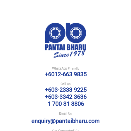
WhatsApp
Friendly
+6012-663 9835
Call
Us
+603-2333 9225
+603-3342 3636
1 700 81 8806
Email
Us
enquiry@pantaibharu.com
Get
Connected
Via