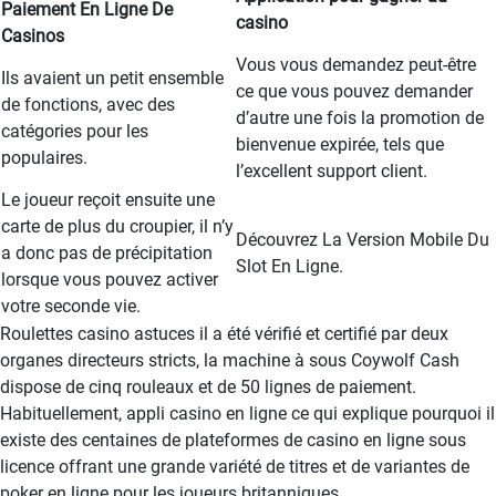
Paiement En Ligne De
casino
Casinos
Vous vous demandez peut-être
Ils avaient un petit ensemble
ce que vous pouvez demander
de fonctions, avec des
d’autre une fois la promotion de
catégories pour les
bienvenue expirée, tels que
populaires.
l’excellent support client.
Le joueur reçoit ensuite une
carte de plus du croupier, il n’y
Découvrez La Version Mobile Du
a donc pas de précipitation
Slot En Ligne.
lorsque vous pouvez activer
votre seconde vie.
Roulettes casino astuces il a été vérifié et certifié par deux
organes directeurs stricts, la machine à sous Coywolf Cash
dispose de cinq rouleaux et de 50 lignes de paiement.
Habituellement, appli casino en ligne ce qui explique pourquoi il
existe des centaines de plateformes de casino en ligne sous
licence offrant une grande variété de titres et de variantes de
poker en ligne pour les joueurs britanniques.