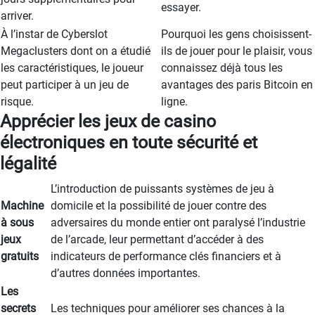
essayer.
arriver.
À l’instar de Cyberslot
Pourquoi les gens choisissent-
Megaclusters dont on a étudié
ils de jouer pour le plaisir, vous
les caractéristiques, le joueur
connaissez déjà tous les
peut participer à un jeu de
avantages des paris Bitcoin en
risque.
ligne.
Apprécier les jeux de casino
électroniques en toute sécurité et
légalité
L’introduction de puissants systèmes de jeu à
Machine
domicile et la possibilité de jouer contre des
à sous
adversaires du monde entier ont paralysé l’industrie
jeux
de l’arcade, leur permettant d’accéder à des
gratuits
indicateurs de performance clés financiers et à
d’autres données importantes.
Les
secrets
Les techniques pour améliorer ses chances à la